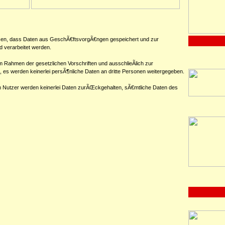
sen, dass Daten aus GeschÃ€ftsvorgÃ€ngen gespeichert und zur
 verarbeitet werden.
 Rahmen der gesetzlichen Vorschriften und ausschlieÃlich zur
 es werden keinerlei persÃ¶nliche Daten an dritte Personen weitergegeben.
 Nutzer werden keinerlei Daten zurÃŒckgehalten, sÃ€mtliche Daten des