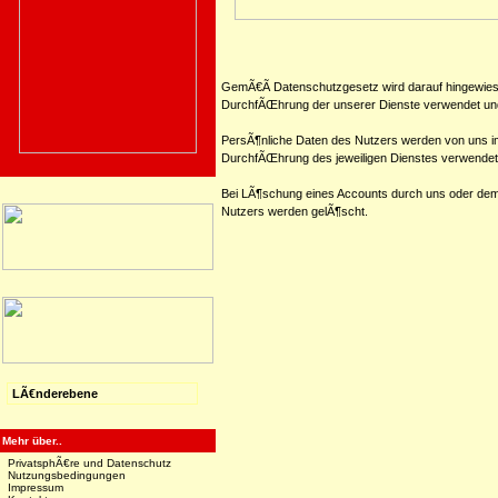
GemÃ€Ã Datenschutzgesetz wird darauf hingewie
DurchfÃŒhrung der unserer Dienste verwendet und
PersÃ¶nliche Daten des Nutzers werden von uns im
DurchfÃŒhrung des jeweiligen Dienstes verwendet,
Bei LÃ¶schung eines Accounts durch uns oder dem
Nutzers werden gelÃ¶scht.
LÃ€nderebene
Mehr über..
PrivatsphÃ€re und Datenschutz
Nutzungsbedingungen
Impressum