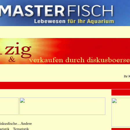
Ihr 
Diskusfische....Andere
stik....Terraristik....