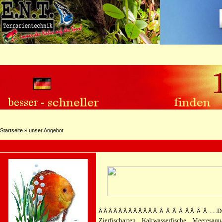
Startseite
»
unser Angebot
.....
Â Â Â Â Â Â Â Â Â Â Â Â Â Â Â Â Â Â Â Â
Zierfischarten....Kaltwasserfische....Meeresaquari