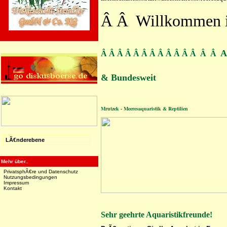
Â Â Willkommen 
A
Â Â Â Â Â Â Â Â Â Â Â Â Â Â
& Bundesweit
Mrutzek - Meeresaquaristik & Reptilien
LÃ€nderebene
Mehr über..
PrivatsphÃ€re und Datenschutz
Nutzungsbedingungen
Impressum
Kontakt
Sehr geehrte Aquaristikfreunde!